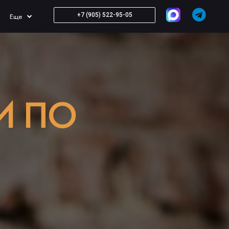
+7 (905) 522-95-05
Еще
И ПО