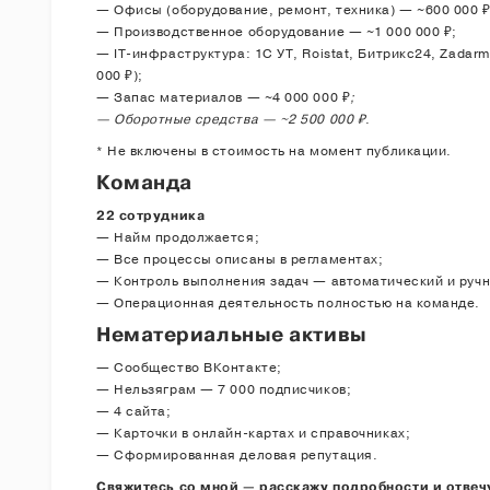
— Офисы (оборудование, ремонт, техника) — ~600 000 ₽
— Производственное оборудование — ~1 000 000 ₽;
— IT-инфраструктура: 1С УТ, Roistat, Битрикс24, Zadar
000 ₽);
— Запас материалов — ~4 000 000 ₽
;
— Оборотные средства — ~2 500 000 ₽
.
* Не включены в стоимость на момент публикации.
Команда
22 сотрудника
— Найм продолжается;
— Все процессы описаны в регламентах;
— Контроль выполнения задач — автоматический и ручн
— Операционная деятельность полностью на команде.
Нематериальные активы
— Сообщество ВКонтакте;
— Нельзяграм — 7 000 подписчиков;
— 4 сайта;
— Карточки в онлайн-картах и справочниках;
— Сформированная деловая репутация.
Свяжитесь со мной — расскажу подробности и отвеч