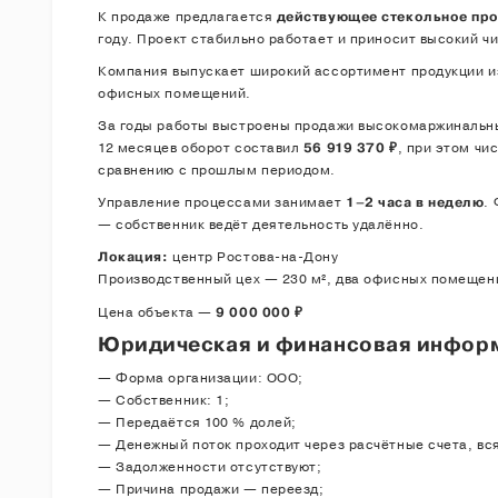
К продаже предлагается
действующее стекольное пр
году. Проект стабильно работает и приносит высокий ч
Компания выпускает широкий ассортимент продукции из
офисных помещений.
За годы работы выстроены продажи высокомаржинальных
12 месяцев оборот составил
56 919 370 ₽
, при этом чи
сравнению с прошлым периодом.
Управление процессами занимает
1–2 часа в неделю
.
— собственник ведёт деятельность удалённо.
Локация:
центр Ростова-на-Дону
Производственный цех — 230 м², два офисных помещени
Цена объекта —
9 000 000 ₽
Юридическая и финансовая инфор
— Форма организации: ООО;
— Собственник: 1;
— Передаётся 100 % долей;
— Денежный поток проходит через расчётные счета, вся
— Задолженности отсутствуют;
— Причина продажи — переезд;