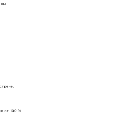
яцы.
Подтверждаю согласие на обработку персональных данных
сие на обработку персональных данных
Оставить заявку
Оставить отзыв
стрече.
ю от 100 %.