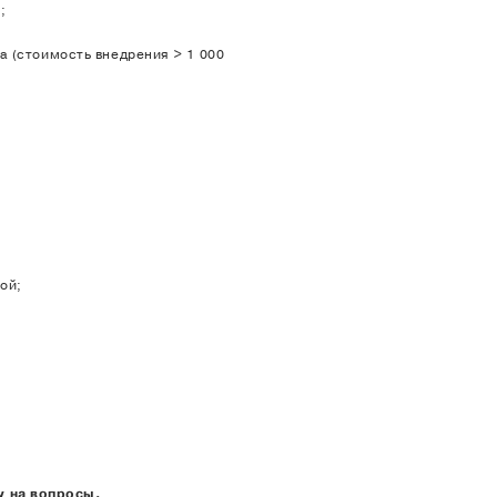
;
ma (стоимость внедрения > 1 000
ой;
у на вопросы.