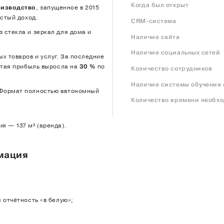
Когда был открыт
оизводство
, запущенное в 2015
истый доход.
CRM-система
 стекла и зеркал для дома и
Наличие сайта
Наличие социальных сетей
 товаров и услуг. За последние
стая прибыль выросла на
30 %
по
Количество сотрудников
Наличие системы обучения 
 Формат полностью автономный
Количество времени необхо
я — 137 м² (аренда).
мация
ОСТАВИТЬ ОТЗЫВ
Бесплатная консультация по вопросам покупки/продажи бизнес
ОСТАВЬТЕ ЗАЯВКУ
 отчётность «в белую»;
Бесплатная консультация по вопросам покупки/продажи бизнес