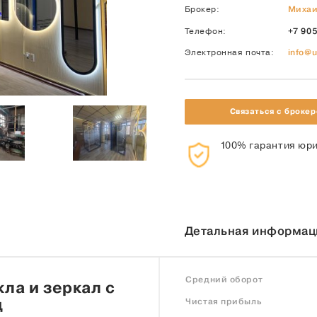
Брокер:
Михаи
Телефон:
+7 905
Электронная почта:
info@u
Связаться с броке
100% гарантия юри
Детальная информац
Средний оборот
ла и зеркал с
д
Чистая прибыль