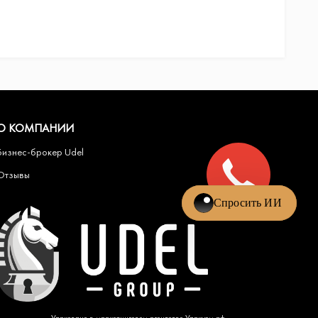
О КОМПАНИИ
Бизнес-брокер Udel
Отзывы
Упаковано в
маркетинговом агентстве Упакуем.рф
.