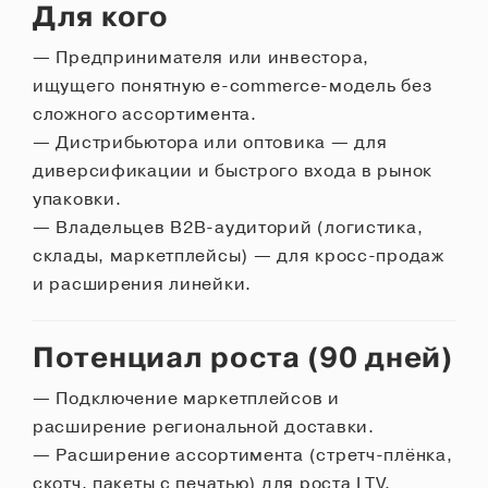
Для кого
ОСТАВИТЬ ОТЗЫВ
— Предпринимателя или инвестора,
ищущего понятную e-commerce-модель без
Бесплатная консультация по вопросам
сложного ассортимента.
ОСТАВЬТЕ ЗАЯВКУ
покупки/продажи бизнеса
— Дистрибьютора или оптовика — для
диверсификации и быстрого входа в рынок
Бесплатная консультация по
упаковки.
вопросам покупки/продажи бизнеса
— Владельцев B2B-аудиторий (логистика,
склады, маркетплейсы) — для кросс-продаж
и расширения линейки.
Потенциал роста (90 дней)
— Подключение маркетплейсов и
Подтверждаю согласие на
расширение региональной доставки.
обработку персональных данных
Подтверждаю согласие на обработку
— Расширение ассортимента (стретч-плёнка,
персональных данных
Оставить заявку
скотч, пакеты с печатью) для роста LTV.