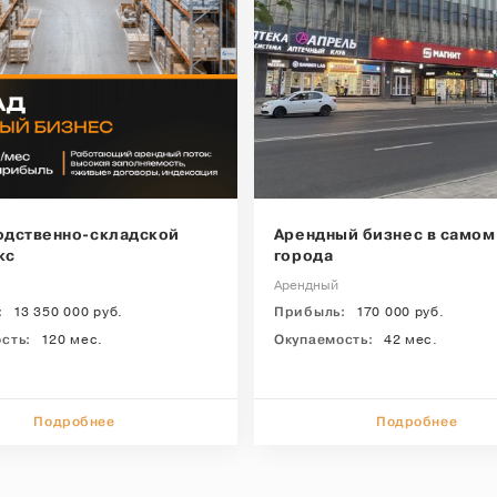
одcтвeнно-складской
Арендный бизнес в самом
кc
города
Арендный
:
13 350 000 руб.
Прибыль:
170 000 руб.
сть:
120 мес.
Окупаемость:
42 мес.
ОСТАВИТЬ ОТЗЫВ
Бесплатная консультация по вопросам покупки/продажи бизнес
Подробнее
Подробнее
ОСТАВЬТЕ ЗАЯВКУ
Бесплатная консультация по вопросам покупки/продажи бизнес