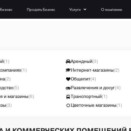
 бизнес
Продать бизнес
Услуги
О компании
ый
(1)
Арендный
(3)
компаниях
(1)
Интернет-магазины
(2)
на
(2)
Общепит
(4)
одство
(5)
Развлечения и досуг
(4)
я и магазины
(6)
Транспортный
(1)
изы
(3)
Цветочные магазины
(1)
СА И КОММЕРЧЕСКИХ ПОМЕЩЕНИЙ 