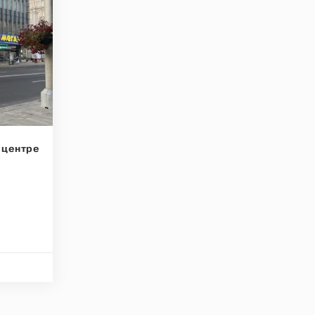
 центре
а
а