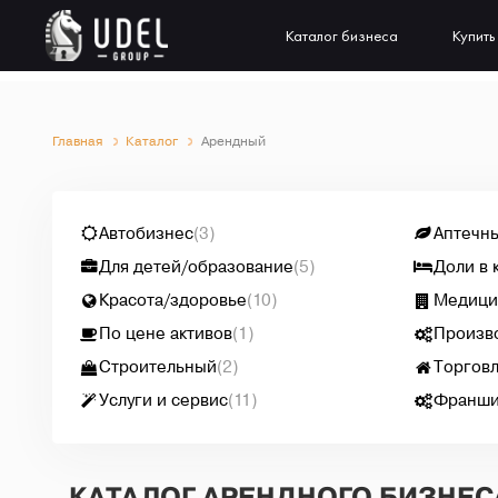
Каталог бизнеса
Купить
Главная
Каталог
Арендный
Автобизнес
(3)
Аптечн
Для детей/образование
(5)
Доли в 
Красота/здоровье
(10)
Медици
По цене активов
(1)
Произв
Строительный
(2)
Торговл
Услуги и сервис
(11)
Франш
КАТАЛОГ АРЕНДНОГО БИЗНЕ