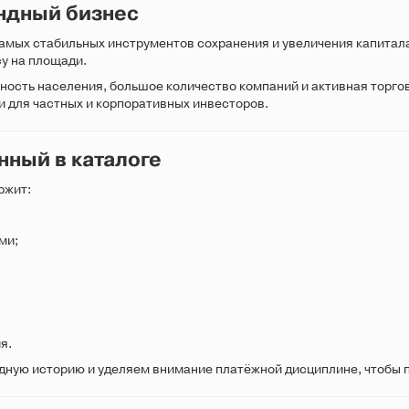
ндный бизнес
амых стабильных инструментов сохранения и увеличения капитал
у на площади.
Подтверждаю согласие на обработку персональных данных
ность населения, большое количество компаний и активная торг
 для частных и корпоративных инвесторов.
сие на обработку персональных данных
Оставить заявку
Оставить отзыв
нный в каталоге
ржит:
ми;
я.
ную историю и уделяем внимание платёжной дисциплине, чтобы 